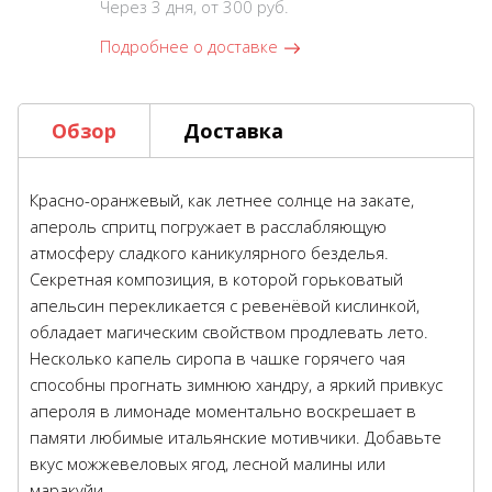
Через 3 дня, от 300 руб.
Подробнее о доставке
Обзор
Доставка
Красно-оранжевый, как летнее солнце на закате,
апероль спритц погружает в расслабляющую
атмосферу сладкого каникулярного безделья.
Секретная композиция, в которой горьковатый
апельсин перекликается с ревенёвой кислинкой,
обладает магическим свойством продлевать лето.
Несколько капель сиропа в чашке горячего чая
способны прогнать зимнюю хандру, а яркий привкус
апероля в лимонаде моментально воскрешает в
памяти любимые итальянские мотивчики. Добавьте
вкус можжевеловых ягод, лесной малины или
маракуйи.