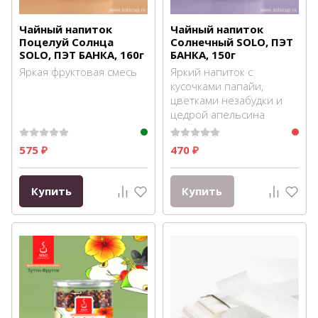
Чайный напиток
Чайный напиток
Поцелуй Солнца
Солнечный SOLO, ПЭТ
SOLO, ПЭТ БАНКА, 160г
БАНКА, 150г
Яркая фруктовая смесь
Яркий напиток с
кусочками папайи,
цветками незабудки и
цедрой апельсина
575
470
₽
₽
Купить
Купить