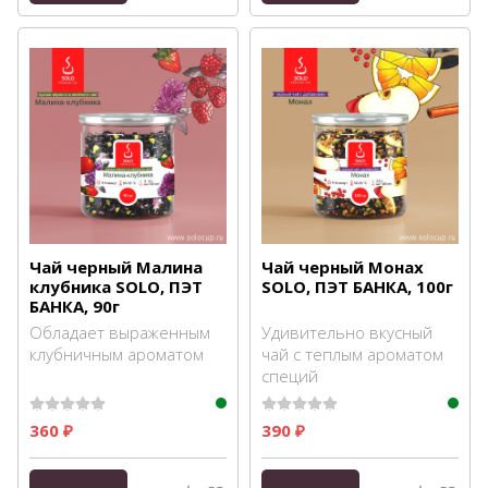
Чай черный Малина
Чай черный Монах
клубника SOLO, ПЭТ
SOLO, ПЭТ БАНКА, 100г
БАНКА, 90г
Обладает выраженным
Удивительно вкусный
клубничным ароматом
чай с теплым ароматом
специй
360
390
₽
₽