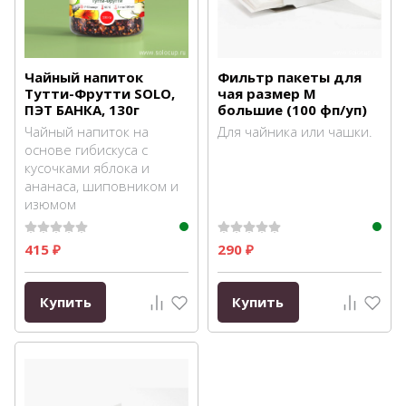
Чайный напиток
Фильтр пакеты для
Тутти-Фрутти SOLO,
чая размер M
ПЭТ БАНКА, 130г
большие (100 фп/уп)
Чайный напиток на
Для чайника или чашки.
основе гибискуса с
кусочками яблока и
ананаса, шиповником и
изюмом
415
290
₽
₽
Купить
Купить