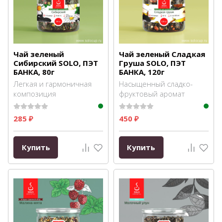
Чай зеленый
Чай зеленый Сладкая
Сибирский SOLO, ПЭТ
Груша SOLO, ПЭТ
БАНКА, 80г
БАНКА, 120г
Легкая и гармоничная
Насыщенный сладко-
композиция
фруктовый аромат
285
450
₽
₽
Купить
Купить