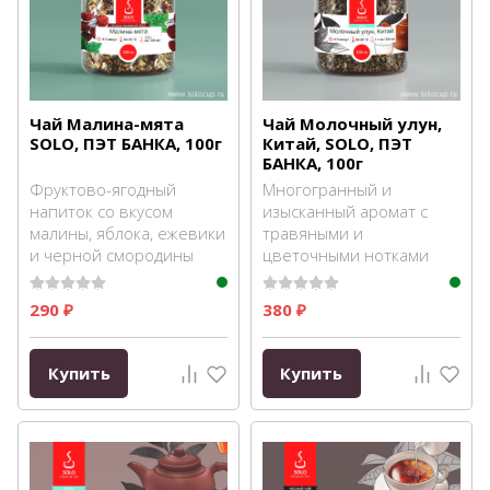
Чай Малина-мята
Чай Молочный улун,
SOLO, ПЭТ БАНКА, 100г
Китай, SOLO, ПЭТ
БАНКА, 100г
Фруктово-ягодный
Многогранный и
напиток со вкусом
изысканный аромат с
малины, яблока, ежевики
травяными и
и черной смородины
цветочными нотками
290
380
₽
₽
Купить
Купить