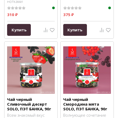
нотками
310
375
₽
₽
Купить
Купить
Чай черный
Чай черный
Сливочный десерт
Смородина мята
SOLO, ПЭТ БАНКА, 90г
SOLO, ПЭТ БАНКА, 90г
Всем знакомый вкус
Волнующее сочетание