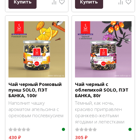
Купить
Купить
Чай черный Ромовый
Чай черный с
пунш SOLO, ПЭТ
облепихой SOLO, ПЭТ
БАНКА, 100г
БАНКА, 80г
Наполнит чашку
Тёмный, как ночь,
ароматом апельсина с
красиво приправлен
ореховым послевкусием
оранжево-желтыми
ягодами и лепестками
430
305
₽
₽