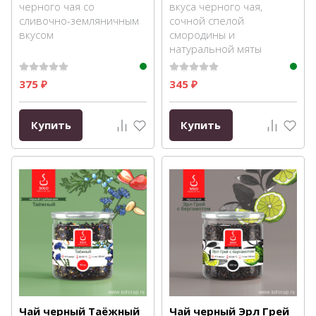
черного чая со
вкуса черного чая,
сливочно-земляничным
сочной спелой
вкусом
смородины и
натуральной мяты
375
345
₽
₽
Купить
Купить
Чай черный Таёжный
Чай черный Эрл Грей