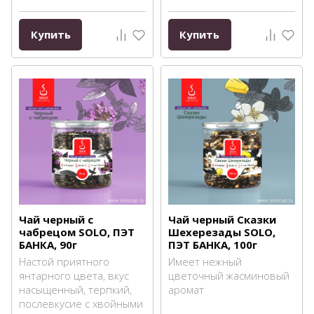
Купить
Купить
Чай черный с
Чай черный Сказки
чабрецом SOLO, ПЭТ
Шехерезады SOLO,
БАНКА, 90г
ПЭТ БАНКА, 100г
Настой приятного
Имеет нежный
янтарного цвета, вкус
цветочный жасминовый
насыщенный, терпкий,
аромат
послевкусие с хвойными