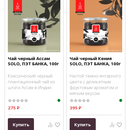
Чай черный Ассам
Чай черный Кения
SOLO, ПЭТ БАНКА, 100г
SOLO, ПЭТ БАНКА, 100г
Классический чёрный
Настой темно-янтарного
плантационный чай из
цвета с деликатным
штата Ассам в Индии
фруктовым ароматом и
мягким вкусом
275
395
₽
₽
Купить
Купить