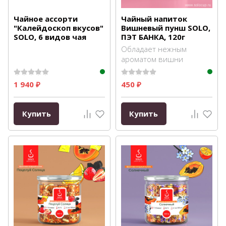
Чайное ассорти
Чайный напиток
"Калейдоскоп вкусов"
Вишневый пунш SOLO,
SOLO, 6 видов чая
ПЭТ БАНКА, 120г
Обладает нежным
ароматом вишни
1 940
450
₽
₽
Купить
Купить