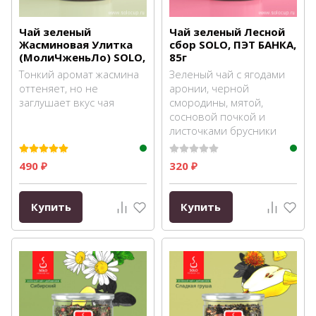
Чай зеленый
Чай зеленый Лесной
Жасминовая Улитка
сбор SOLO, ПЭТ БАНКА,
(МолиЧженьЛо) SOLO,
85г
ПЭТ БАНКА, 100г
Тонкий аромат жасмина
Зеленый чай с ягодами
оттеняет, но не
аронии, черной
заглушает вкус чая
смородины, мятой,
сосновой почкой и
листочками брусники
490
320
₽
₽
Купить
Купить