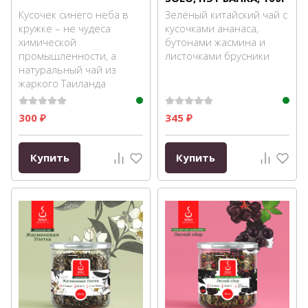
Кусочек синего неба в
Зелёный китайский чай с
кружке – не чудеса
кусочками ананаса,
химической
бутонами жасмина и
промышленности, а
листочками брусники
натуральный чай из
жаркого Таиланда
300
345
₽
₽
Купить
Купить