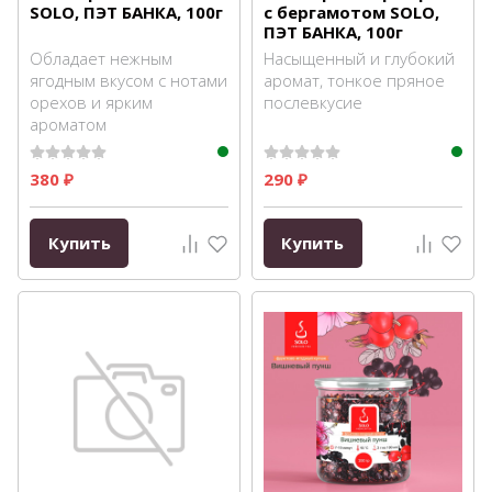
SOLO, ПЭТ БАНКА, 100г
с бергамотом SOLO,
ПЭТ БАНКА, 100г
Обладает нежным
Насыщенный и глубокий
ягодным вкусом с нотами
аромат, тонкое пряное
орехов и ярким
послевкусие
ароматом
380
290
₽
₽
Купить
Купить