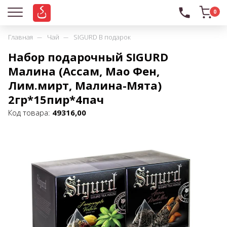
0
Главная
Чай
SIGURD В подарок
Набор подарочный SIGURD
Малина (Ассам, Мао Фен,
Лим.мирт, Малина-Мята)
2гр*15пир*4пач
Код товара:
49316,00